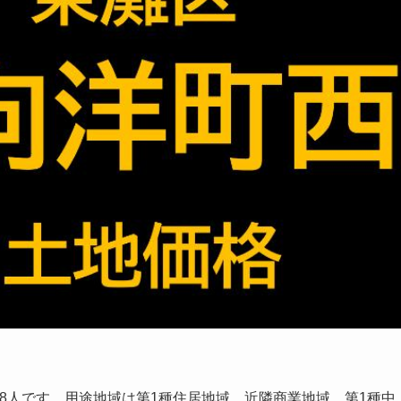
588人です。用途地域は第1種住居地域、近隣商業地域、第1種中