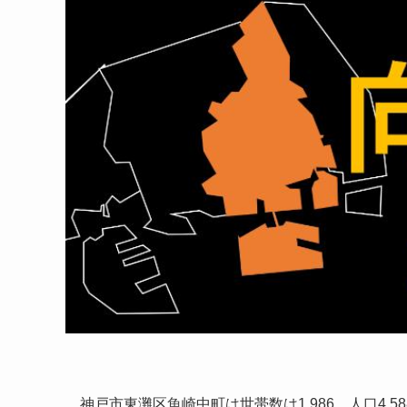
神戸市東灘区魚崎中町は世帯数は1,986、人口4,