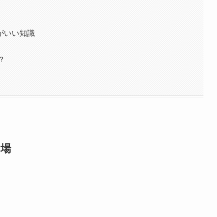
がいい知識
？
相場